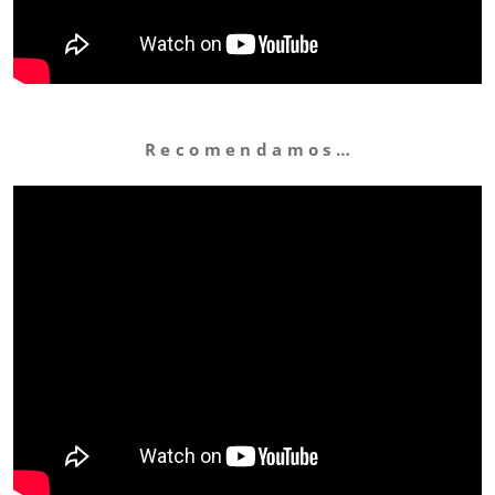
R e c o m e n d a m o s …