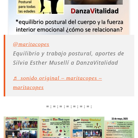
@maritacopes
Equilibrio y trabajo postural, aportes de
Silvia Esther Musellí a DanzaVitalidad
♬ sonido original – maritacopes –
maritacopes
= : = : = : = : = : = : = :