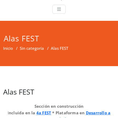
Alas FEST
Inicio
/
Sin categoría
/
Alas FEST
Alas FEST
Sección en construcción
I
ncluida en la
4a FEST
* Plataforma en
Desarrollo a