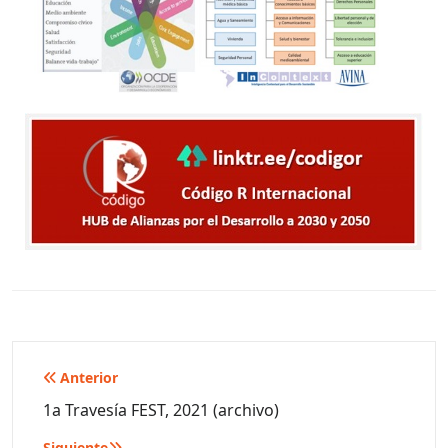
Navegación
Anterior
de
1a Travesía FEST, 2021 (archivo)
entradas
Siguiente