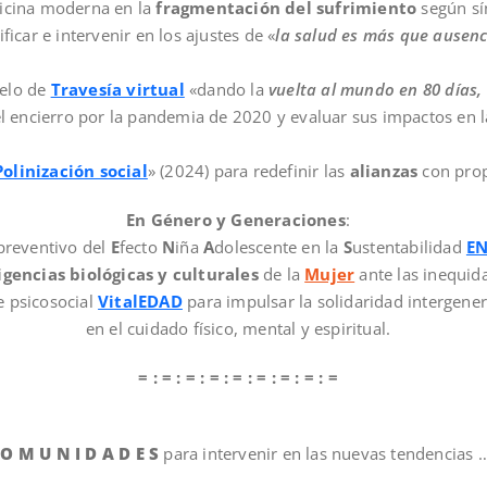
dicina moderna en la
fragmentación del sufrimiento
según sí
icar e intervenir en los ajustes de «
la salud es más que ausen
elo de
Travesía virtual
«dando la
vuelta al mundo en 80 días, 
l encierro por la pandemia de 2020 y evaluar sus impactos en l
Polinización social
» (2024) para redefinir las
alianzas
con prop
En Género y Generaciones
:
preventivo del
E
fecto
N
iña
A
dolescente en la
S
ustentabilidad
E
igencias
biológicas y culturales
de la
Mujer
ante las inequid
e psicosocial
VitalEDAD
para impulsar la solidaridad intergener
en el cuidado físico, mental y espiritual.
= : = : = : = : = : = : = : = : =
 O M U N I D A D E S
para intervenir en las nuevas tendencias 