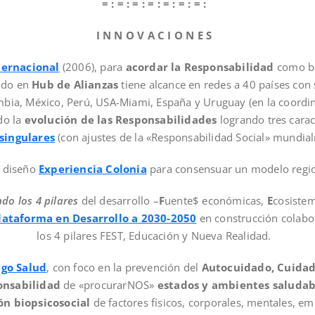
= : = : = : = : = : = : = :
I N N O V A C I O N E S
ternacional
(2006), para
acordar la Responsabilidad
como ba
ido en
Hub de Alianzas
tiene alcance en redes a 40 países con
mbia, México, Perú, USA-Miami, España y Uruguay (en la coordin
do la
evolución de las Responsabilidades
logrando tres carac
singulares
(con ajustes de la «Responsabilidad Social» mundial
, diseño
Experiencia Colonia
para consensuar un modelo regio
do los 4 pilares
del desarrollo –
F
uente$ económicas,
E
cosiste
lataforma en Desarrollo a 2030-2050
en construcción colabor
los 4 pilares FEST, Educación y Nueva Realidad.
go Salud
, con foco en la prevención del
Autocuidado, Cuidad
onsabilidad
de «procurarNOS»
estados y ambientes saludab
ón biopsicosocial
de factores físicos, corporales, mentales, em