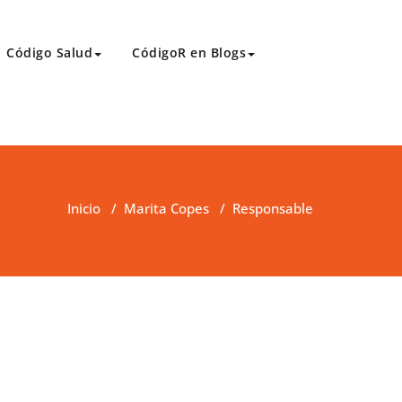
Código Salud
CódigoR en Blogs
Inicio
/
Marita Copes
/
Responsable