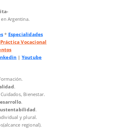
ita-
 en Argentina.
es
*
Especialidades
*
Práctica Vocacional
entos
inkedin
|
Youtube
 Formación.
alidad
.
 Cuidados, Bienestar.
esarrollo
.
Sustentabilidad
.
dividual y plural.
s(alcance regional).