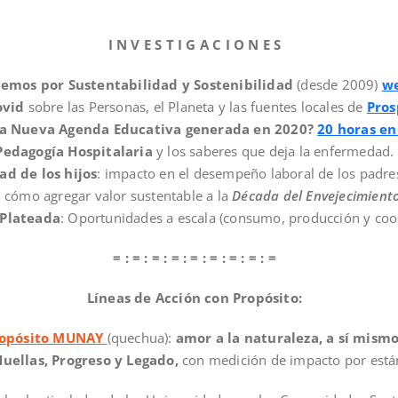
I N V E S T I G A C I O N E S
mos por Sustentabilidad y Sostenibilidad
(desde 2009)
w
ovid
sobre las Personas, el Planeta y las fuentes locales de
Pros
a Nueva Agenda Educativa generada en 2020?
20 horas en
Pedagogía Hospitalaria
y los saberes que deja la enfermedad.
ad de los hijos
: impacto en el desempeño laboral de los padre
: cómo agregar valor sustentable a la
Década del Envejecimient
Plateada
: Oportunidades a escala (consumo, producción y coo
= : = : = : = : = : = : = : = : =
Líneas de Acción con Propósito:
opósito MUNAY
(quechua):
amor a la naturaleza, a sí mismo
Huellas, Progreso y Legado,
con medición de impacto por está