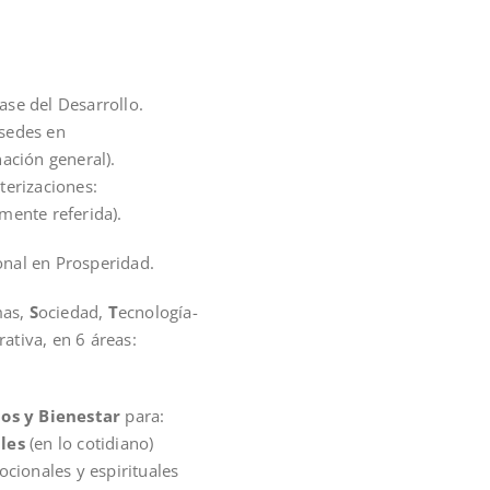
se del Desarrollo.
 sedes en
ación general).
terizaciones:
mente referida).
nal en Prosperidad.
mas,
S
ociedad,
T
ecnología-
ativa, en 6 áreas:
os y Bienestar
para:
les
(en lo cotidiano)
ocionales y espirituales