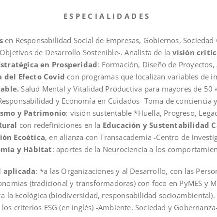
E S P E C I A L I D A D E S
s
en Responsabilidad Social de Empresas, Gobiernos, Sociedad C
Objetivos de Desarrollo Sostenible-. Analista de la
visión críti
Estratégica
en
Prosperidad
: Formación, Diseño de Proyectos, 
a del Efecto Covid
con programas que localizan variables de i
dable.
Salud Mental y Vitalidad Productiva para mayores de 50 
-Responsabilidad y Economía en Cuidados- Toma de conciencia y 
ismo y Patrimonio
: visión sustentable *Huella, Progreso, Leg
Rural
con redefiniciones en la
Educación y Sustentabilidad 
ión Ecoética
, en alianza con Transacademia -Centro de Investi
mía y Hábitat
: aportes de la Neurociencia a los comportami
l
aplicada
: *a las Organizaciones y al Desarrollo, con las Perso
conomías (tradicional y transformadoras) con foco en PyMES y 
*a la Ecológica (biodiversidad, responsabilidad socioambiental).
 los criterios ESG (en inglés) -Ambiente, Sociedad y Gobernanza-