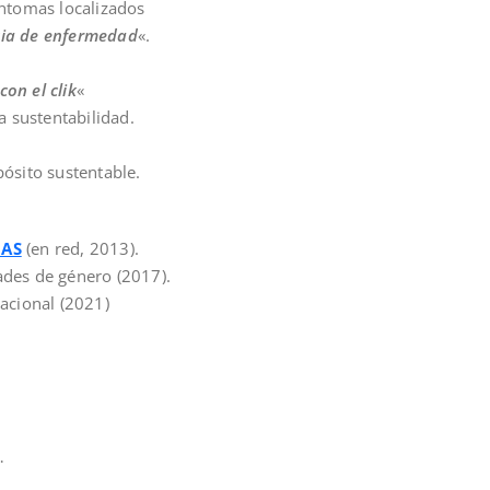
ntomas localizados
cia de enfermedad
«.
con el clik
«
a sustentabilidad.
ósito sustentable.
NAS
(en red, 2013).
ades de género (2017).
acional (2021)
…