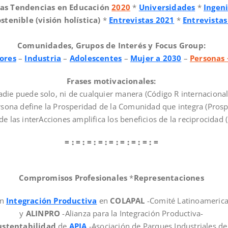
as Tendencias
en Educación
2020
*
Universidades
*
Ingeni
stenible (visión holística)
*
Entrevistas 2021
*
Entrevista
Comunidades, Grupos de Interés y Focus Group:
ores
–
Industria
–
Adolescentes
–
Mujer a 2030
–
Personas
Frases motivacionales:
die puede solo, ni de cualquier manera (Código R internacional
rsona define la Prosperidad de la Comunidad que integra (Prospe
de las interAcciones amplifica los beneficios de la reciprocidad (
= : = : = : = : = : = : = : = : =
Compromisos Profesionales
*
Representaciones
en
Integración Productiva
en
COLAPAL
-Comité Latinoamerica
y
ALINPRO
-Alianza para la Integración Productiva-
ustentabilidad
de
APIA
-Asociación de Parques Industriales de