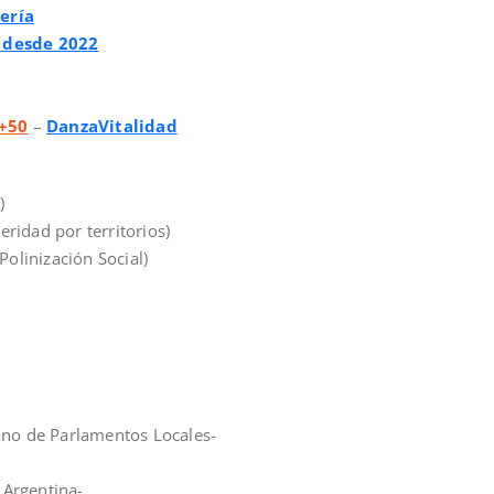
ería
s desde 2022
 +50
–
DanzaVitalidad
)
ridad por territorios)
Polinización Social)
no de Parlamentos Locales-
 Argentina-.