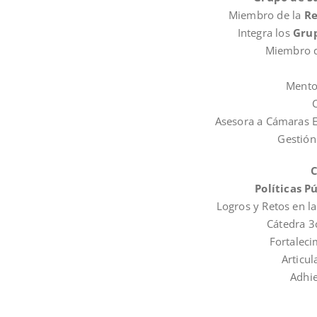
Miembro de la
Re
Integra los
Grup
Miembro 
Mento
Asesora a Cámaras E
Gestión
C
Políticas P
Logros y Retos en l
Cátedra 3
Fortaleci
Articu
Adhie