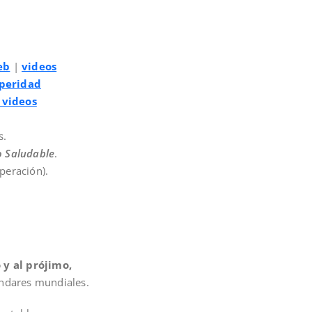
eb
|
videos
peridad
 videos
s.
o Saludable
.
peración).
 y al prójimo,
ndares mundiales.