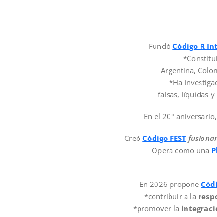
Fundó
Código R In
*Constitu
Argentina, Colo
*Ha investiga
falsas, líquidas y
En el 20° aniversario
Creó
Código FEST
fusionan
Opera como una
P
En 2026 propone
Códi
*contribuir a la
resp
*promover la
integraci