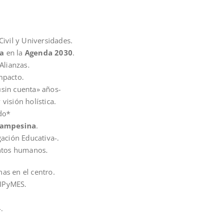
ivil y Universidades.
ca
en la
Agenda 2030
.
Alianzas.
mpacto.
«sin cuenta» años-
visión holística.
ado*
Campesina
.
gación Educativa-.
entos humanos.
nas en el centro.
MIPyMES.
.