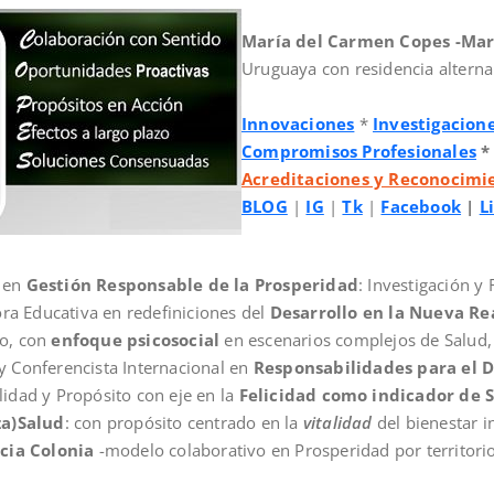
María del Carmen Copes -Mar
Uruguaya con residencia alterna
Innovaciones
*
Investigacion
Compromisos Profesionales
Acreditaciones y Reconocimi
BLOG
|
IG
|
Tk
|
Facebook
|
L
a en
Gestión Responsable de la Prosperidad
: Investigación y
ra Educativa en redefiniciones del
Desarrollo en la Nueva Re
lo, con
enfoque psicosocial
en escenarios complejos de Salud,
y Conferencista Internacional en
Responsabilidades para el D
idad y Propósito con eje en la
Felicidad como indicador de 
za)Salud
: con propósito centrado en la
vitalidad
del bienestar in
cia Colonia
-modelo colaborativo en Prosperidad por territorio