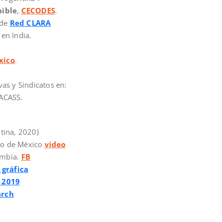
nible
,
CECODES
.
 de
Red CLARA
en India.
xico
.
as y Sindicatos en:
IACASS.
tina, 2020)
ado de México
video
ombia.
FB
 gráfica
 2019
arch