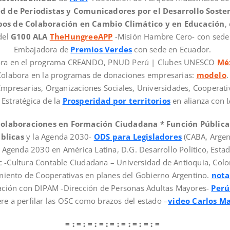
d de Periodistas y Comunicadores por el Desarrollo Soste
os de Colaboración en Cambio Climático y en Educación
,
del
G100 ALA
TheHungreeAPP
-Misión Hambre Cero- con sede 
Embajadora de
Premios Verdes
con sede en Ecuador.
ra en el programa CREANDO, PNUD Perú | Clubes UNESCO
Mé
Colabora en la programas de donaciones empresarias:
modelo
.
mpresarias, Organizaciones Sociales, Universidades, Cooperativ
 Estratégica de la
Prosperidad por territorios
en alianza con 
olaboraciones en Formación Ciudadana * Función Pública
úblicas
y la Agenda 2030-
ODS para Legisladores
(CABA, Argen
a Agenda 2030 en América Latina, D.G. Desarrollo Político, Est
c -Cultura Contable Ciudadana – Universidad de Antioquia, Col
miento de Cooperativas en planes del Gobierno Argentino.
nota
lación con DIPAM -Dirección de Personas Adultas Mayores-
Perú
re a perfilar las OSC como brazos del estado –
video Carlos M
= : = : = : = : = : = : = : = : =