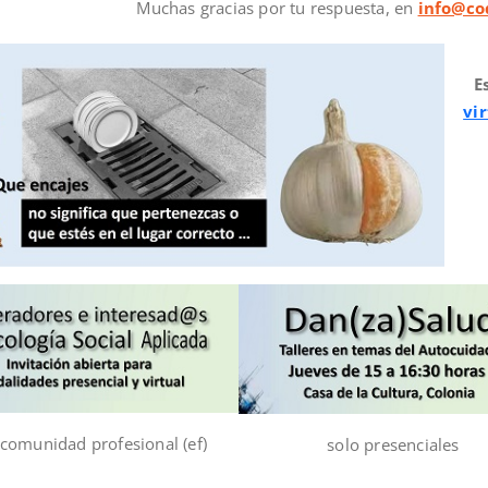
Muchas gracias por tu respuesta, en
info@co
E
vir
 comunidad profesional (ef)
solo presenciales