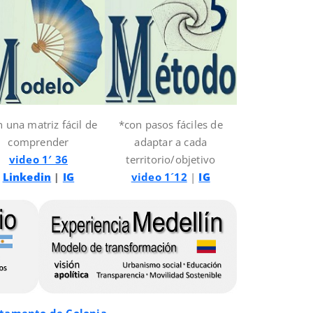
 una matriz fácil de
*con pasos fáciles de
comprender
adaptar a cada
video 1′ 36
territorio/objetivo
Linkedin
|
IG
video 1´12
|
IG