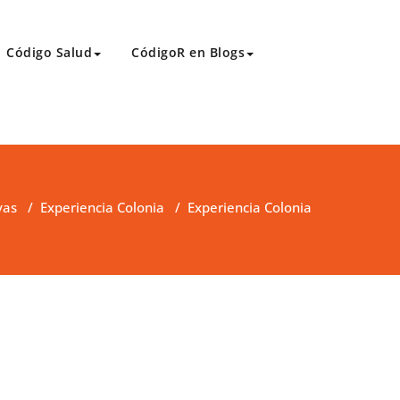
Código Salud
CódigoR en Blogs
vas
/
Experiencia Colonia
/
Experiencia Colonia