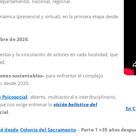
epartamental, nacional, regional.
ámica (presencial y virtual), en la primera etapa desde
mbre
de 2026
.
stas y la vinculación de actores en cada localidad, que
ad.
ones sustentables
» para enfrentar el complejo
do desde 2020.
 Psicosocial
: abierto, multiactoral e interdisciplinario,
que nos exige entrenar la
visión holística del
En C
cial
.
ué desde
Colonia del Sacramento
–
Parte 1 «35 años despu