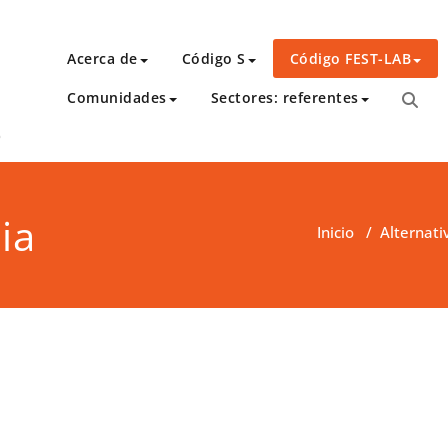
Acerca de
Código S
Código FEST-LAB
Comunidades
Sectores: referentes
o
ia
Inicio
/
Alternati