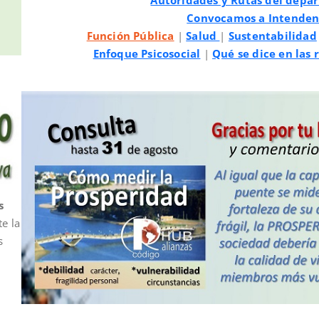
Autoridades y Rutas del depa
Convocamos a Intendent
Función Pública
|
Salud
|
Sustentabilidad
Enfoque Psicosocial
|
Qué se dice en las 
s
te la
s