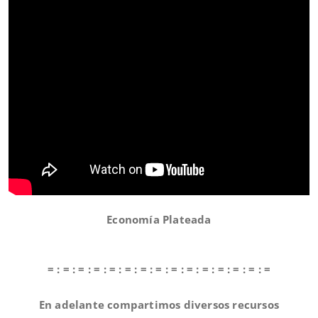
Economía Plateada
= : = : = : = : = : = : = : = : = : = : = : = : = : = : =
En adelante compartimos diversos recursos