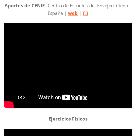
Aportes de CENIE
-Centro de Estudios del Envejecimiento-
España |
web
|
FB
Ejercicios Físicos