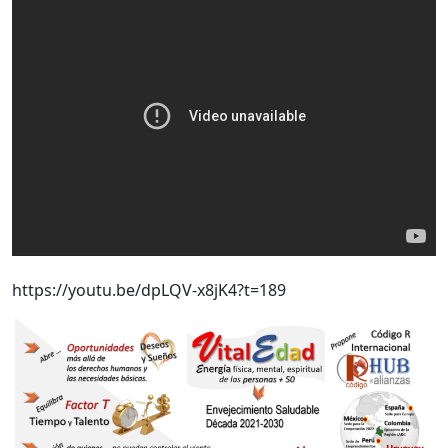
https://youtu.be/dpLQV-x8jK4?t=189