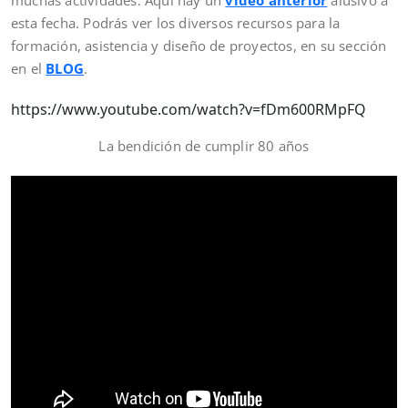
muchas actividades. Aquí hay un
video anterior
alusivo a
esta fecha. Podrás ver los diversos recursos para la
formación, asistencia y diseño de proyectos, en su sección
en el
BLOG
.
https://www.youtube.com/watch?v=fDm600RMpFQ
La bendición de cumplir 80 años