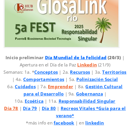
Inicio preliminar
Día Mundial de la Felicidad
(20/3)
|
Apertura en el Día de la Paz
Linkedin
(21/9)
Semanas: 1a. *
Conceptos
| 2a.
Recursos
| 3a.
Territorios
| 4a.
Comportamientos
| 5a.
Polinización Social
6a.
Cuidados
| 7a.
Emprender
| 8a.
Gestión Cultural
para el Desarrollo
| 9a.
Gobernanza
|
10a.
Ecoética
| 11a.
Responsabilidad Singular
Día 78
|
Día 79
|
Día 80
|
Recreos Vitales *Guía para el
verano*
*más info en
facebook
| en
linkedin