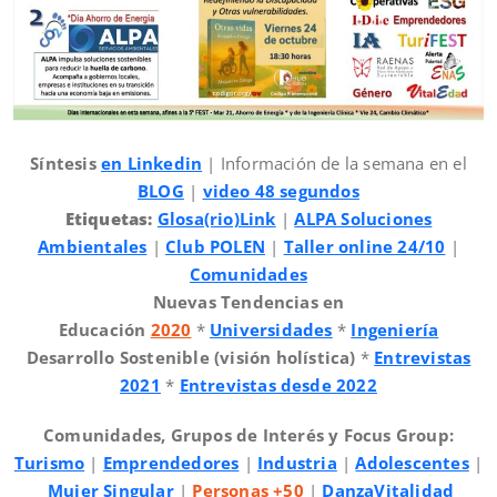
Síntesis
en Linkedin
| Información de la semana en el
BLOG
|
video 48 segundos
Etiquetas:
Glosa(rio)Link
|
ALPA Soluciones
Ambientales
|
Club POLEN
|
Taller online 24/10
|
Comunidades
Nuevas Tendencias en
Educación
2020
*
Universidades
*
Ingeniería
Desarrollo Sostenible (visión holística)
*
Entrevistas
2021
*
Entrevistas desde 2022
Comunidades, Grupos de Interés y Focus Group:
Turismo
|
Emprendedores
|
Industria
|
Adolescentes
|
Mujer Singular
|
Personas +50
|
DanzaVitalidad