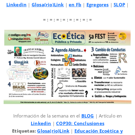
Linkedin
|
Glosa(rio)Link
|
en Fb
|
Egregores
|
SLOP
|
= : = : = : = : = : = : = : =
Información de la semana en el
BLOG
| Artículo en
Linkedin
|
COP30: Conclusiones
Etiquetas:
Glosa(rio)Link
|
Educación Ecoética y