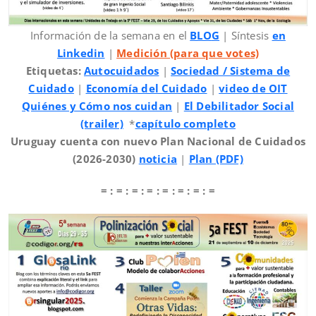
Información de la semana en el
BLO
G
| Síntesis
en
Linkedin
|
Medición (para que votes)
Etiquetas:
Autocuidados
|
Sociedad / Sistema de
Cuidado
|
Economía del Cuidado
|
video de OIT
Quiénes y Cómo nos cuidan
|
El Debilitador Social
(trailer)
*
capítulo completo
Uruguay cuenta con nuevo Plan Nacional de Cuidados
(2026-2030)
noticia
|
Plan (PDF)
= : = : = : = : = : = : = : =