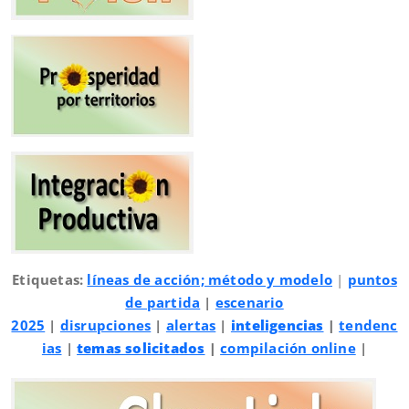
Etiquetas:
líneas de acción; método y modelo
|
puntos
de partida
|
escenario
2025
|
disrupciones
|
alertas
|
inteligencias
|
tendenc
ias
|
temas solicitados
|
compilación online
|