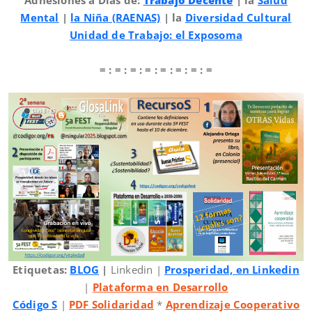
Mental
|
la Niña (RAENAS)
| la
Diversidad Cultural
Unidad de Trabajo: el Exposoma
= : = : = : = : = : = : = : =
Etiquetas:
BLOG
|
Linkedin |
Prosperidad, en Linkedin
|
Plataforma en Desarrollo
Código S
|
PDF Solidaridad
*
Aprendizaje Cooperativo