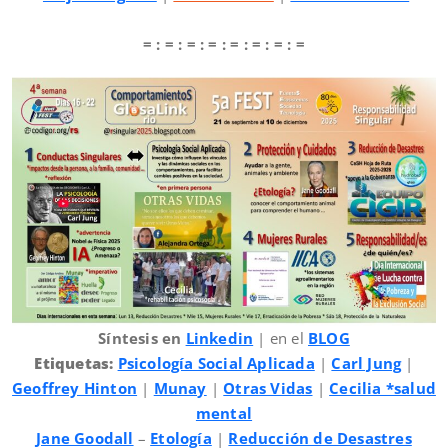
= : = : = : = : = : = : = : =
Síntesis en
Linkedin
| en el
BLOG
Etiquetas:
Psicología Social Aplicada
|
Carl Jung
|
Geoffrey Hinton
|
Munay
|
Otras Vidas
|
Cecilia *salud
mental
Jane Goodall
–
Etología
|
Reducción de Desastres