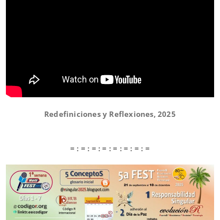
Redefiniciones y Reflexiones, 2025
= : = : = : = : = : = : = : =