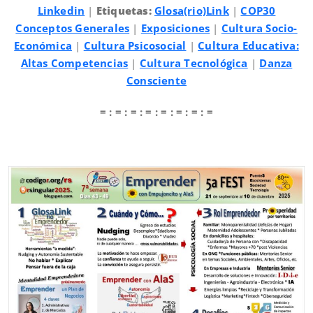
Linkedin
|
Etiquetas:
Glosa(rio)Link
|
COP30
Conceptos Generales
|
Exposiciones
|
Cultura Socio-
Económica
|
Cultura Psicosocial
|
Cultura Educativa:
Altas Competencias
|
Cultura Tecnológica
|
Danza
Consciente
= : = : = : = : = : = : = : =