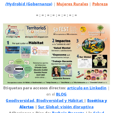
/Hydrobid (Gobernanza)
|
Mujeres Rurales
|
Pobreza
= : = : = : = : = : = : = : =
Etiquetas para accesos directos:
artículo en Linkedin
|
en el
BLOG
Geodiversidad, Biodiversidad y Hábitat
|
Ecoética y
Alertas
|
Sur Global: visión disruptiva
Adhesiones a Días de:
Trabajo Decente
| la
Salud