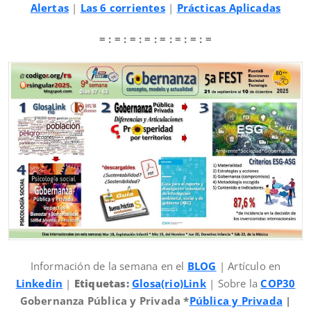
Alertas
|
Las 6 corrientes
|
Prácticas Aplicadas
= : = : = : = : = : = : = : =
Información de la semana en el
BLOG
| Artículo en
Linkedin
|
Etiquetas:
Glosa(rio)Link
| Sobre la
COP30
Gobernanza Pública y Privada *
Pública y Privada
|