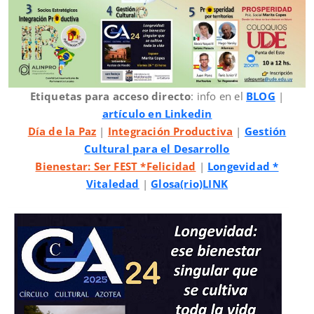
Etiquetas para acceso directo
: info en el
BLOG
|
artículo en Linkedin
Día de la Paz
|
Integración Productiva
|
Gestión
Cultural para el Desarrollo
Bienestar: Ser FEST *Felicidad
|
Longevidad *
Vitaledad
|
Glosa(rio)LINK