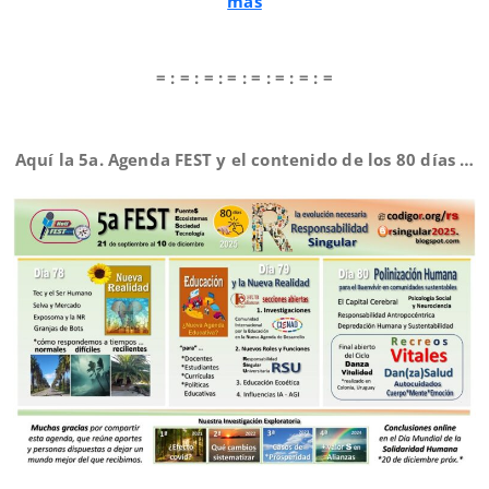
más
= : = : = : = : = : = : = : =
Aquí la 5a. Agenda FEST y el contenido de los 80 días …