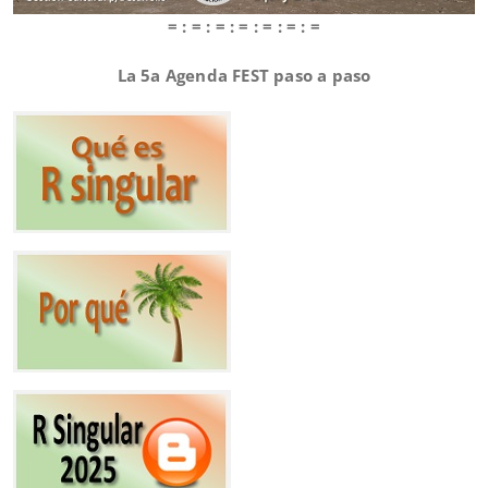
= : = : = : = : = : = : =
La 5a Agenda FEST paso a paso