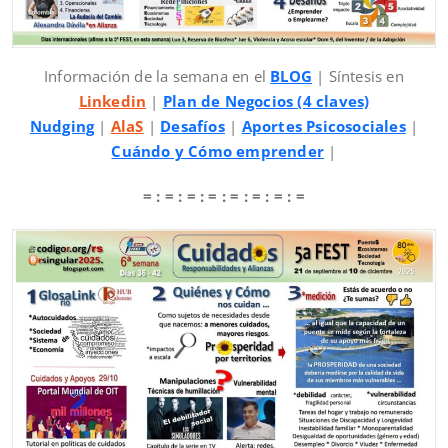
Información de la semana en el
BLOG
| Síntesis en
Linkedin
|
Plan de Negocios (4 claves)
Nudging
|
AlaS
|
Desafíos
|
Aportes Psicosociales
|
Cuándo y Cómo emprender
|
= : = : = : = : = : = : = : =