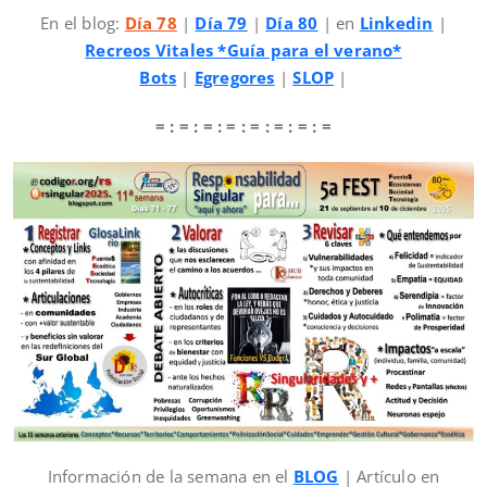
En el blog:
Día 78
|
Día 79
|
Día 80
| en
Linkedin
|
Recreos Vitales *Guía para el verano*
Bots
|
Egregores
|
SLOP
|
= : = : = : = : = : = : = : =
Información de la semana en el
BLOG
| Artículo en