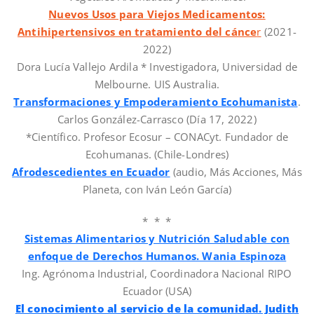
Nuevos Usos para Viejos Medicamentos:
Antihipertensivos en tratamiento del cánce
r
(2021-
2022)
Dora Lucía Vallejo Ardila * Investigadora, Universidad de
Melbourne. UIS Australia.
Transformaciones y Empoderamiento Ecohumanista
.
Carlos González-Carrasco (Día 17, 2022)
*Científico. Profesor Ecosur – CONACyt. Fundador de
Ecohumanas. (Chile-Londres)
Afrodescedientes en Ecuador
(audio, Más Acciones, Más
Planeta, con Iván León García)
* * *
Sistemas Alimentarios y Nutrición Saludable con
enfoque de Derechos Humanos. Wania Espinoza
Ing. Agrónoma Industrial, Coordinadora Nacional RIPO
Ecuador (USA)
El conocimiento al servicio de la comunidad. Judith