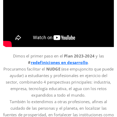
Dimos el primer paso en el
Plan 2023-2024
y las
#
redefiniciones en desarrollo
.
Procuramos facilitar el
NUDGE
(ese empujoncito que puede
ayudar) a estudiantes y profesionales en ejercicio del
sector, combinando 4 perspectivas principales: industria,
empresa, tecnología educativa, el agua con los retos
expandidos a todo el mundo.
También lo extendimos a otras profesiones, afines al
cuidado de las personas y el planeta, en localizar las
fuentes de prosperidad, en fortalecer las instituciones como