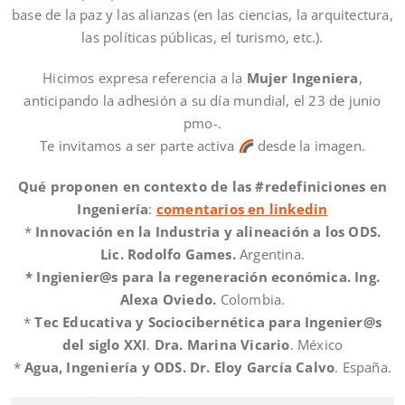
base de la paz y las alianzas (en las ciencias, la arquitectura,
las políticas públicas, el turismo, etc.).
Hicimos expresa referencia a la
Mujer Ingeniera
,
anticipando la adhesión a su día mundial, el 23 de junio
pmo-.
Te invitamos a ser parte activa
desde la imagen.
Qué proponen en contexto de las
#redefiniciones en
Ingeniería
:
comentarios en linkedin
*
Innovación en la Industria y alineación a los ODS.
Lic. Rodolfo Games.
Argentina.
* Ingienier@s para la regeneración económica. Ing.
Alexa Oviedo.
Colombia.
*
Tec Educativa
y Sociocibernética para Ingenier@s
del siglo XXI
.
Dra.
Marina Vicario
. México
*
Agua, Ingeniería y ODS. Dr. Eloy García Calvo
. España.