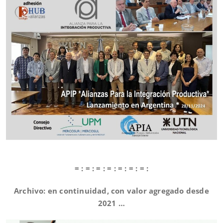
= : = : = : = : = : = : = :
Archivo: en continuidad, con valor agregado desde
2021 …