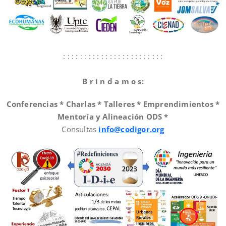
: : : : : : : : : : : : : : : : : : : : : : : :
B r i n d a m o s:
Conferencias * Charlas * Talleres * Emprendimientos *
Mentoría y Alineación ODS *
Consultas
info@codigor.org