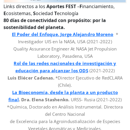
Links directos a los
Aportes FEST
–
F
inanciamiento,
E
cosistemas,
S
ociedad
T
ecnología
80 días de conectividad con propósito: por la
sostenibilidad del planeta.
El Poder del Enfoque. Jorge Alejandro Moreno
*
Investigador UIS en la NASA, USA (2021-2022)
Quality Assurance Engineer At NASA Jet Propulsion
Laboratory, Pasadena, USA
Rol de las redes nacionales de investigación y
educación para alcanzar los ODS
(2021-2022)
Luis Eliécer Cadenas.
*Director Ejecutivo de RedCLARA
(Chile).
La Bioeconomía, desde la planta a un producto
final
. Dra. Elena Stashenko.
URSS- Rusia (2021-2022)
*Química, Doctorado en Análisis Instrumental. Directora
del Centro Nacional
de Excelencia para la Agroindustialización de Especies
Vegetales Aromáticas y Medicinales.