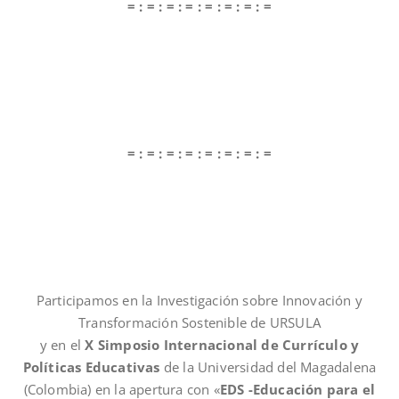
= : = : = : = : = : = : = : =
= : = : = : = : = : = : = : =
Participamos en la Investigación sobre Innovación y
Transformación Sostenible de URSULA
y en el
X Simposio Internacional de Currículo y
Políticas Educativas
de la Universidad del Magadalena
(Colombia) en la apertura con «
EDS -Educación para el