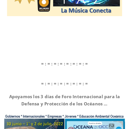
= : = : = : = : = : = : = : =
= : = : = : = : = : = : = : =
Apoyamos los 3 días de Foro Internacional para la
Defensa y Protección de los Océanos …