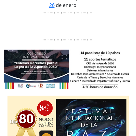
26
de enero
= : = : = : = : = : = : = : =
= : = : = : = : = : = : = : =