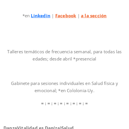
*en
Linkedin
|
Facebook
|
a la sección
Talleres temáticos de frecuencia semanal, para todas las
edades; desde abril *presencial
Gabinete para sesiones individuales en Salud física y
emocional; *en Cololonia-Uy.
= : = : = : = : = : = : = : =
DanzaVitalidad
es Dan(za)Salud