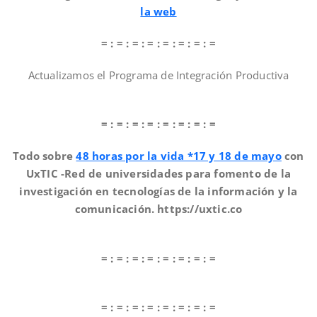
la web
= : = : = : = : = : = : = : =
Actualizamos el Programa de Integración Productiva
= : = : = : = : = : = : = : =
Todo sobre
48 horas por la vida *17 y 18 de mayo
con
UxTIC -Red de universidades para fomento de la
investigación en tecnologías de la información y la
comunicación. https://uxtic.co
= : = : = : = : = : = : = : =
= : = : = : = : = : = : = : =