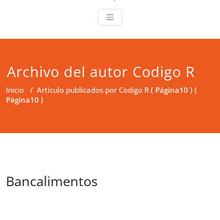
Archivo del autor
Codigo R
Inicio
/
Artículo publicados por Codigo R
( Página10 ) (
Página10 )
Bancalimentos