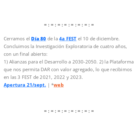
= : = : = : = : = : = : = : =
Cerramos el
Día 80
de la
4a FEST
el 10 de diciembre.
Concluimos la Investigación Exploratoria de cuatro años,
con un final abierto:
1) Alianzas para el Desarrollo a 2030-2050. 2) la Plataforma
que nos permita DAR con valor agregado, lo que recibimos
en las 3 FEST de 2021, 2022 y 2023.
Apertura 21/sept.
| *
web
= : = : = : = : = : = : = : =