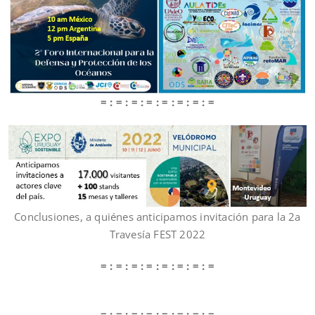
= : = : = : = : = : = : = : =
Conclusiones, a quiénes anticipamos invitación para la 2a
Travesía FEST 2022
= : = : = : = : = : = : = : =
= : = : = : = : = : = : = : =