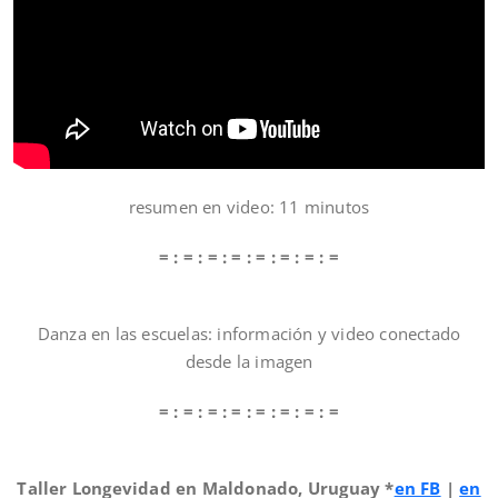
resumen en video: 11 minutos
= : = : = : = : = : = : = : =
Danza en las escuelas: información y video conectado
desde la imagen
= : = : = : = : = : = : = : =
Taller Longevidad en Maldonado, Uruguay *
en FB
|
en