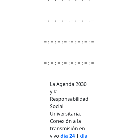
= : = : = : = : = : = : = : =
= : = : = : = : = : = : = : =
= : = : = : = : = : = : = : =
La Agenda 2030
y la
Responsabilidad
Social
Universitaria.
Conexión a la
transmisión en
vivo
día 24
|
día