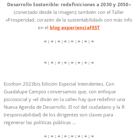
Desarrollo Sostenible: redefiniciones a 2030 y 2050
»
(conectado desde la imagen); también con el Taller
«Prosperidad, corazón de la sustentabilidad» con más info
en el
blog experienciaFEST
= : = : = : = : = : = : = : =
= : = : = : = : = : = : = : =
Ecothon 2023bis Edición Especial Intendentes. Con
Guadalupe Campos conversamos que, con enfoque
psicosocial y «el diván en la calle» hay que redefinir una
Nueva Agenda de Desarrollo. El rol del ciudadano y la R
(responsabilidad) de los dirigentes son claves para
regenerar las políticas públicas …
= : = : = : = : = : = : = : =