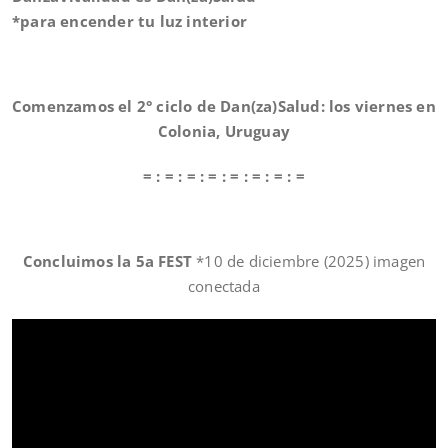
*para encender tu luz interior
Comenzamos el 2° ciclo de Dan(za)Salud: los viernes en
Colonia, Uruguay
= : = : = : = : = : = : = : =
Concluimos la 5a FEST
*10 de diciembre (2025) imagen
conectada