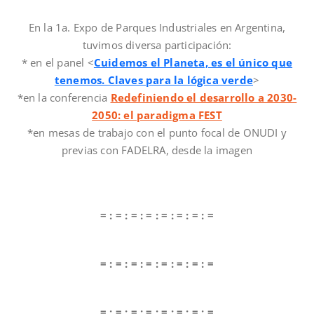
En la 1a. Expo de Parques Industriales en Argentina,
tuvimos diversa participación:
* en el panel <
Cuidemos el Planeta, es el único que
tenemos. Claves para la lógica verde
>
*en la conferencia
Redefiniendo el desarrollo a 2030-
2050: el paradigma FEST
*en mesas de trabajo con el punto focal de ONUDI y
previas con FADELRA, desde la imagen
= : = : = : = : = : = : = : =
= : = : = : = : = : = : = : =
= : = : = : = : = : = : = : =